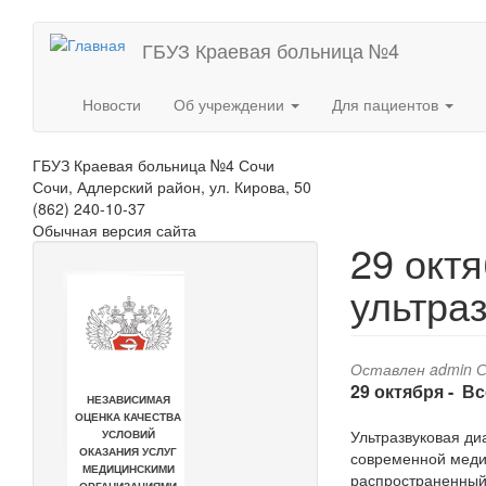
Перейти
ГБУЗ Краевая больница №4
к
основному
содержанию
Новости
Об учреждении
Для пациентов
ГБУЗ Краевая больница №4 Сочи
Сочи, Адлерский район, ул. Кирова, 50
(862) 240-10-37
Обычная версия сайта
29 окт
ультра
Оставлен
admin
С
29 октября - В
Ультразвуковая ди
современной медиц
распространенный 