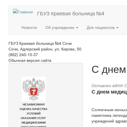
Перейти
ГБУЗ Краевая больница №4
к
основному
содержанию
Новости
Об учреждении
Для пациентов
ГБУЗ Краевая больница №4 Сочи
Сочи, Адлерский район, ул. Кирова, 50
(862) 240-10-37
Обычная версия сайта
С днем
Оставлен
admin
С
С днем медиц
Солнечным июньски
памятника легенд
учреждений здрав