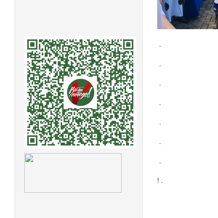
.
.
.
.
.
.
.
!
.