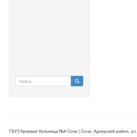
Форма
поиска
Найти
ГБУЗ Краевая больница №4 Сочи | Сочи, Адлерский район, ул. К