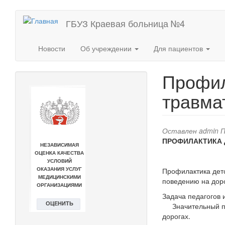
Перейти
ГБУЗ Краевая больница №4
к
основному
содержанию
Новости
Об учреждении
Для пациентов
Профил
травма
Оставлен
admin
П
ПРОФИЛАКТИКА 
Профилактика детс
поведению на доро
Задача педагогов 
Значительный пла
дорогах.