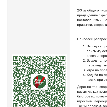
2/3 из общего чис
предвидение скрыт
наставлениями, не
привычки, стереот
Наиболее распрос
Выход на пр
привычку ос
слева и спра
Выход на про
переходу, вы
Игра на прое
Ходьба по п
части, при 
Дорожно-транспорт
развития, как нез
быстрое их исчезн
взрослым; переоце
Таким образом, об