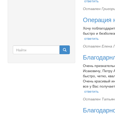
ответить
Оставлен
Григори
Операция 
Хочу поблагодари
быстро и безболез
ответить
Оставлен
Елена Л
Форма
поиска
Благодарн
Найти
Очень признательн
Исаковичу, Петру 
быстро, четко, кв
Очень красивый ин
все у Вас получае
ответить
Оставлен
Татьян
Благодарн