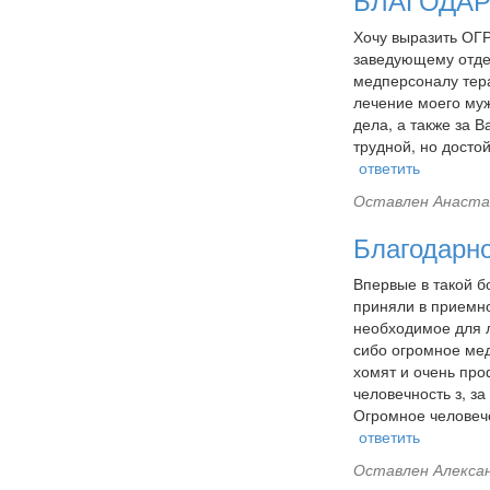
БЛАГОДА
Хочу выразить ОГ
заведующему отде
медперсоналу тера
лечение моего му
дела, а также за 
трудной, но досто
ответить
Оставлен
Анастас
Благодарно
Впервые в такой б
приняли в приемно
необходимое для л
сибо огромное мед
хомят и очень про
человечность з, з
Огромное человеч
ответить
Оставлен
Алексан