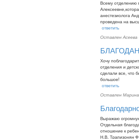
Всему отделению г
Алексеевне,котора
анестезиолога Ан
проведена на выс
ответить
Оставлен
Асеева 
БЛАГОДА
Хочу поблагодари
отделения и детск
сделали все, что 
большое!
ответить
Оставлен
Марина 
Благодарн
Выражаю огромную 
Отдельная благод
отношение к ребен
Н.В, Трапизонян Ф.