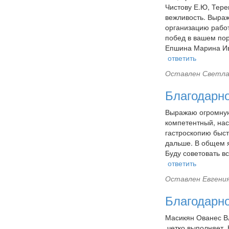
Чистову Е.Ю, Тере
вежливость. Выраж
организацию рабо
побед в вашем пор
Епшина Марина И
ответить
Оставлен
Светла
Благодарн
Выражаю огромную
компетентный, нас
гастроскопию быст
дальше. В общем я
Буду советовать в
ответить
Оставлен
Евгения
Благодарн
Масикян Ованес Вл
,четко выполняет 