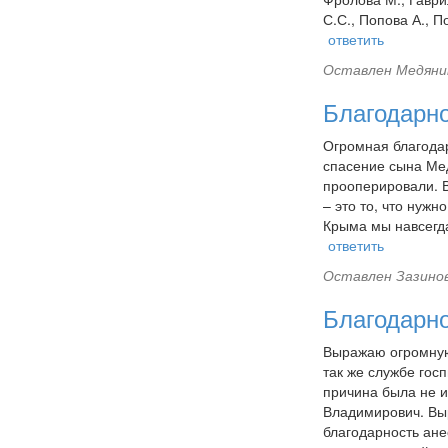
С.С., Попова А., П
ответить
Оставлен
Медяник
Благодарн
Огромная благода
спасение сына Мед
прооперировали. В
– это то, что нужн
Крыма мы навсегд
ответить
Оставлен
Зазинов
Благодарно
Выражаю огромную 
так же службе гос
причина была не и
Владимирович. Вы
благодарность анес