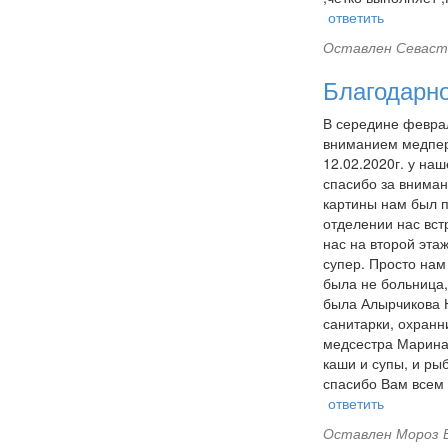
ответить
Оставлен
Севасте
Благодарн
В середине феврал
вниманием медперс
12.02.2020г. у на
спасибо за вниман
картины нам был п
отделении нас вст
нас на второй эта
супер. Просто нам 
была не больница, 
была Алырчикова Н
санитарки, охранн
медсестра Марина.
каши и супы, и ры
спасибо Вам всем 
ответить
Оставлен
Мороз Е