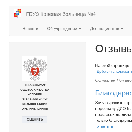
Перейти
ГБУЗ Краевая больница №4
к
основному
содержанию
Новости
Об учреждении
Для пациентов
Отзыв
На этой странице 
Добавить коммен
Оставлен
Романов
Благодарн
Хочу выразить огр
персоналу ДИО № 1
профессионализм в
только благодарны
ответить