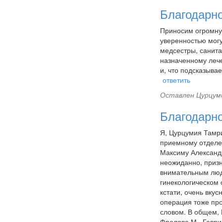
Благодарн
Приносим огромну
уверенностью могу
медсестры, санита
назначенному лече
и, что подсказыва
ответить
Оставлен
Цурцуми
Благодарно
Я, Цурцумия Тамри
приемному отделе
Максиму Александр
неожиданно, призн
внимательным людя
гинекологическом 
кстати, очень вку
операция тоже пр
словом. В общем, 
Фролова М., Гаврил