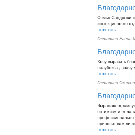
Благодарн
Семья Сандрыкины
иныекционного отд
ответить
Оставлен
Елена М
Благодарн
Хочу выразить бла
полубокса , врачу
ответить
Оставлен
Ожегов 
Благодарн
Выражаю огромную
оптимизм и желани
профессионально 
приносит вам лишь
ответить