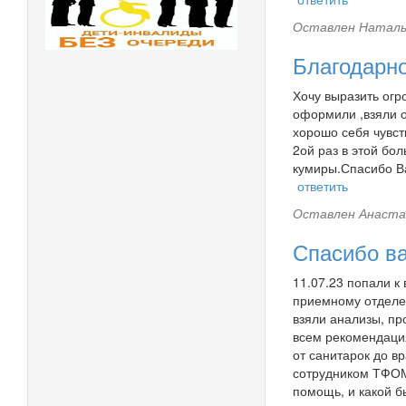
Оставлен
Наталья
Благодарн
Хочу выразить огр
оформили ,взяли о
хорошо себя чувст
2ой раз в этой бо
кумиры.Спасибо В
ответить
Оставлен
Анаста
Спасибо в
11.07.23 попали к
приемному отделе
взяли анализы, пр
всем рекомендация
от санитарок до в
сотрудником ТФОМС
помощь, и какой б