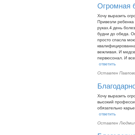
Огромная б
Хочу выразить огр
Привезли ребенка 
руках.4 день болез
будни до обеда. О
просто спасла мою
квалифицированная
вежливая. И медсе
первюсонал. И все
ответить
Оставлен
Павловс
Благодарн
Хочу выразить огр
высокий профессио
обязательно карье
ответить
Оставлен
Людмил