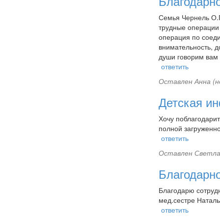
Благодарно
Семья Чернель О.П
трудные операции 
операция по соед
внимательность, д
души говорим вам 
ответить
Оставлен
Анна (н
Детская ин
Хочу поблагодарит
полной загруженнос
ответить
Оставлен
Светла
Благодарно
Благодарю сотруд
мед.сестре Наталь
ответить