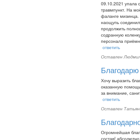
09.10.2021 упала 
травмпункт. На мо
фаланге мизинца.
наощупь соединил 
продолжить полноц
содранную коленку
персонала приёмно
ответить
Оставлен
Людмил
Благодарю
Хочу выразить бла
оказанную помощь
за внимание, сани
ответить
Оставлен
Татьян
Благодарн
Огромнейшая благ
состав! абсолютно