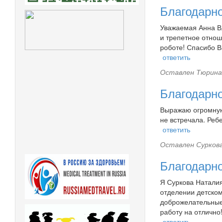
Благодарн
Уважаемая Анна В
и трепетное отнош
роботе! Спасибо В
ответить
Оставлен
Тюрина 
Благодарн
Выражаю огромную
не встречала. Реб
ответить
Оставлен
Суркова
Благодарн
Я Суркова Наталия
отделении детском
доброжелательные.
работу на отлично!
ответить