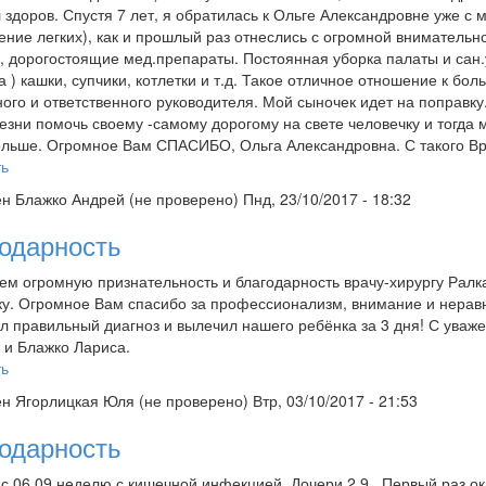
 здоров. Спустя 7 лет, я обратилась к Ольге Александровне уже с
ение легких), как и прошлый раз отнеслись с огромной внимательн
 дорогостоящие мед.препараты. Постоянная уборка палаты и сан.у
а ) кашки, супчики, котлетки и т.д. Такое отличное отношение к бо
ного и ответственного руководителя. Мой сыночек идет на поправку
езни помочь своему -самому дорогому на свете человечку и тогда 
льше. Огромное Вам СПАСИБО, Ольга Александровна. С такого Вр
ть
ен
Блажко Андрей (не проверено)
Пнд, 23/10/2017 - 18:32
одарность
м огромную признательность и благодарность врачу-хирургу Ралка
у. Огромное Вам спасибо за профессионализм, внимание и неравн
л правильный диагноз и вылечил нашего ребёнка за 3 дня! С уваж
 и Блажко Лариса.
ть
ен
Ягорлицкая Юля (не проверено)
Втр, 03/10/2017 - 21:53
одарность
с 06.09 неделю с кишечной инфекцией. Дочери 2.9 . Первый раз ок