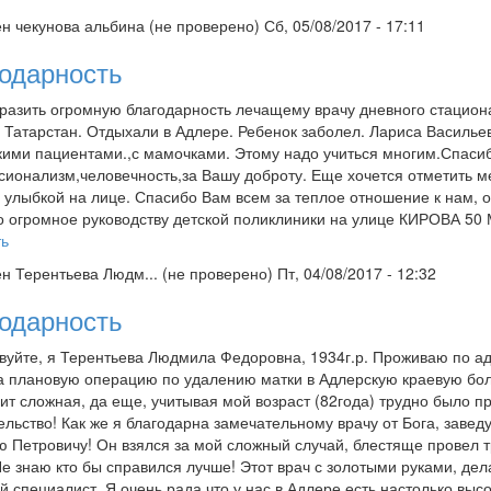
ен
чекунова альбина (не проверено)
Сб, 05/08/2017 - 17:11
одарность
разить огромную благодарность лечащему врачу дневного стацион
 Татарстан. Отдыхали в Адлере. Ребенок заболел. Лариса Васильев
ими пациентами.,с мамочками. Этому надо учиться многим.Спаси
ионализм,человечность,за Вашу доброту. Еще хочется отметить м
с улыбкой на лице. Спасибо Вам всем за теплое отношение к нам,
 огромное руководству детской поликлиники на улице КИРОВА 50 
ть
ен
Терентьева Людм... (не проверено)
Пт, 04/08/2017 - 12:32
одарность
вуйте, я Терентьева Людмила Федоровна, 1934г.р. Проживаю по адр
а плановую операцию по удалению матки в Адлерскую краевую бол
ит сложная, да еще, учитывая мой возраст (82года) трудно было пр
льство! Как же я благодарна замечательному врачу от Бога, зав
 Петровичу! Он взялся за мой сложный случай, блестяще провел 
Не знаю кто бы справился лучше! Этот врач с золотыми руками, де
 специалист. Я очень рада что у нас в Адлере есть настолько в