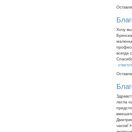
Оставл
Благ
Хочу вы
Буинска
маленьк
професс
всегда 
Спасибо
ответи
Оставл
Благ
Здравст
легла н
предсто
вмешате
Дмитрию
часов! 
знающий