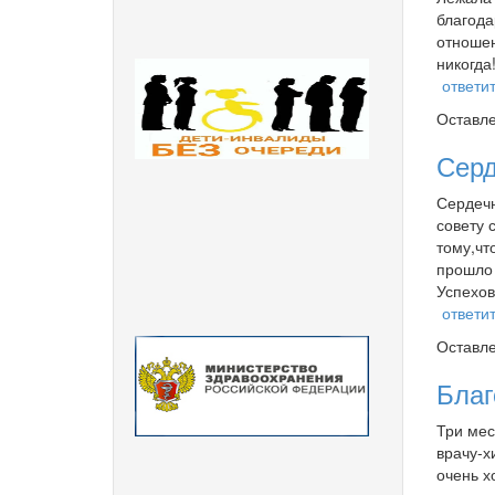
благода
отношен
никогда
ответи
Оставл
Серд
Сердечн
совету 
тому,чт
прошло 
Успехов
ответи
Оставл
Благ
Три мес
врачу-х
очень х