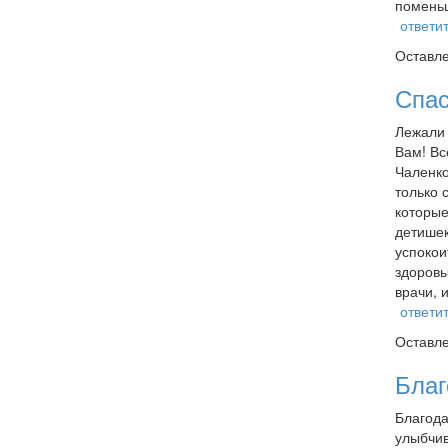
поменьш
ответи
Оставл
Спас
Лежали 
Вам! Вс
Чаленко
только 
которые
детишек
успокои
здоровы
врачи, 
ответи
Оставл
Благ
Благода
улыбчив