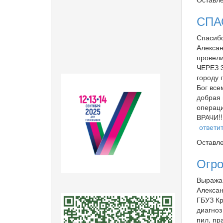
СПА
Спасибо
Алексан
провели
ЧЕРЕЗ 3
городу 
Бог все
добрая 
операци
ВРАЧИ!!
ответи
Оставл
Огр
Выражаю
Алексан
ГБУЗ Кр
диагноз
пил, пр