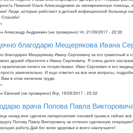
рность Пекиной Ольге Александровне за своевременную помощь, 
ие! Люди ,которые работают в детской инфекционной больнице на К
! Спасибо!
ть
ен
Александр Андреевич (не проверено)
Чт, 21/09/2017 - 22:30
ечно благодарю Мещерякова Ивана Се
о благодарен Мещерякову Ивану Сергеевичу за его грамотный и о
своих друзей обратился к Ивану Сергеевичу. Я очень долго настра
о практически ничего не почувствовал. Иван Сергеевич и его медиц
просто замечательно. И еще ответил на все мои вопросы, подробн
 Вам в этом нелегком труде.
ть
ен
Евгений (не проверено)
Втр, 19/09/2017 - 23:32
одарю врача Попова Павла Викторович
яца назад мне сделали лапароскопию паховой грыжи,и сейчас всё
ирургу Попову Павлу Викторовичу за отлично сделанную операцию!
орошую работу.Дай бог всем здоровья и всего наилучшего!