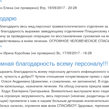
ть
ен
Елена (не проверено)
Втр, 19/09/2017 - 20:28
годарю
благодарить весь мед.персонал травматологического отделения з
благодарность выражаю заведующему отделением Плащинскому А
ичу за проведенную операцию по восстановлению сухожилия на мое
адействованы в моём лечении. ОГРОМНОЕ ЧЕЛОВЕЧЕСКОЕ СПАСИБ
ть
ен
Ирина Коробова (не проверено)
Вс, 17/09/2017 - 16:28
мная благодарность всему персоналу!!!
ыразить благодарность всему персоналу детского инфекционного о
е, чуткость и добро!!! Чуткое отношение почувствовали прямо с п
 Олеся Андреевна (фамилию, к сожалению, не запомнили). В отдел
ли капельницы, назначили лечение. На обход сначала пришла зав
 Ходус Екатерина Григорьевна. Внимательно выслушали всех пацие
на огромную загруженность, весь персонал (нянечки, раздатчицы о
щие) проявляли к нам и нашим больным детишкам исключительно 
белых халатах, огромное вам всем СПАСИБО!!! Здоровья, терпения