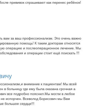
 После прививок спрашивают как перенес ребёнок!
ь вам за ваш профессионализм. Это очень важно
ицированную помощь! К таким докторам относятся
нную операцию и послеоперационное лечение. Мы
 обследования и операции стоит ещё поискать !!!
вичу
ессионализм,и внимание к пациентам! Мы всей
н в больницу где ему была оказана срочная а
вич все подробно пояснил.Мы могли в любое
 не испорчен. Всеволод Борисович мы Вам
е большое сердце!!!