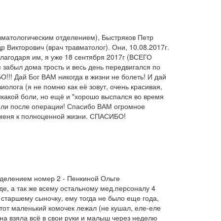
матологическим отделением), Быстряков Петр
 Викторович (врач травматолог). Они, 10.08.2017г.
лагодаря им, я уже 18 сентября 2017г (ВСЕГО
забыл дома трость и весь день передвигался по
! Дай Бог ВАМ никогда в жизни не болеть! И дай
олога (я не помню как её зовут, очень красивая,
икакой боли, но ещё и "хорошо выспался во время
оли после операции! Спасибо ВАМ огромное
и меня к полноценной жизни. СПАСИБО!
елением номер 2 - Пенкиной Ольге
е, а так же всему остальному мед.персоналу 4
старшему сыночку, ему тогда не было еще года,
этот маленький комочек лежал (не кушал, еле-еле
вна взяла всё в свои руки и малыш через неделю