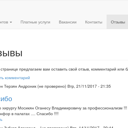
ентов
Платные услуги
Вакансии
Контакты
Отзывы
зывы
 странице предлагаем вам оставить свой отзыв, комментарий или 
ть комментарий
ен
Терзян Андроник (не проверено)
Втр, 21/11/2017 - 21:35
сибо
 хирургу Мосикян Оганесу Владимировичу за профессионализм !!
нфор в палатах .... Спасибо !!!!
ть
ен
Зубков Александ... (не проверено)
Втр, 14/11/2017 - 20:44