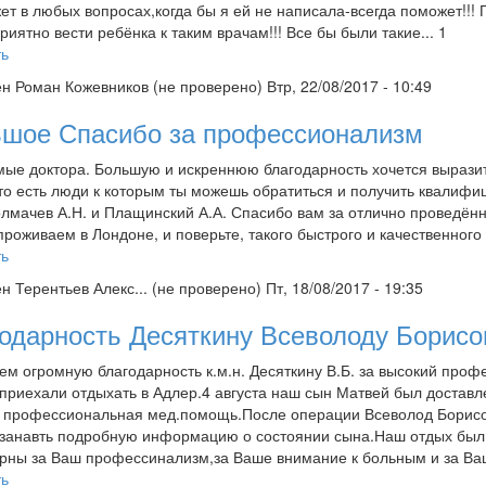
ет в любых вопросах,когда бы я ей не написала-всегда поможет!!!
риятно вести ребёнка к таким врачам!!! Все бы были такие... 1
ть
ен
Роман Кожевников (не проверено)
Втр, 22/08/2017 - 10:49
шое Спасибо за профессионализм
ые доктора. Большую и искреннюю благодарность хочется выразит
что есть люди к которым ты можешь обратиться и получить квалиф
лмачев А.Н. и Плащинский А.А. Спасибо вам за отлично проведё
проживаем в Лондоне, и поверьте, такого быстрого и качественного
ть
ен
Терентьев Алекс... (не проверено)
Пт, 18/08/2017 - 19:35
одарность Десяткину Всеволоду Борисо
м огромную благодарность к.м.н. Десяткину В.Б. за высокий проф
приехали отдыхать в Адлер.4 августа наш сын Матвей был доставле
 профессиональная мед.помощь.После операции Всеволод Борисо
занавть подробную информацию о состоянии сына.Наш отдых был
рны за Ваш профессинализм,за Ваше внимание к больным и за Ваш
ть