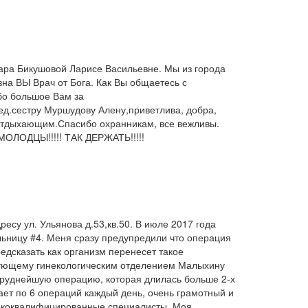
ара Бикушовой Ларисе Васильевне. Мы из города
на ВЫ Врач от Бога. Как Вы общаетесь с
бо большое Вам за
ед.сестру Муршудову Алену,приветлива, добра,
 отдыхающим.Спасибо охранникам, все вежливы.
МОЛОДЦЫ!!!!! ТАК ДЕРЖАТЬ!!!!!
есу ул. Ульянова д.53,кв.50. В июле 2017 года
ьницу #4. Меня сразу предупредили что операция
едсказать как организм перенесет такое
едующему гинекологическим отделением Малыхину
труднейшую операцию, которая длилась больше 2-х
лает по 6 операций каждый день, очень грамотный и
ысококвалифицированные специалисты. Моя