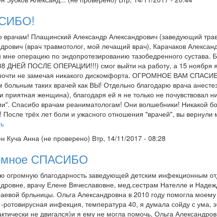
СИБО!
 врачам! Плащинский Александр Александрович (заведующий трав
дрович (врач травмотолог, мой лечащий врач), Карачаков Александр
 мне операцию по эндопротезированию тазобедренного сустава. Б
8 ДНЕЙ ПОСЛЕ ОПЕРАЦИИ!!!) смог выйти на работу, а 15 ноября я 
почти не замечая никакого дискомфорта. ОГРОМНОЕ ВАМ СПАСИБО!!
м больным таких врачей как ВЫ! Отдельно благодарю врача анестези
и приятная женщина), благодаря ей я не только не почувствовал н
и". Спасибо врачам реаниматологам! Они волшебники! Никакой б
! После трёх лет боли и ужасного отношения "врачей", вы вернул
ть
ен
Куча Анна (не проверено)
Втр, 14/11/2017 - 08:28
омное СПАСИБО
 огромную благодарность заведующей детским инфекционным отд
дровне, врачу Елене Вячеславовне, мед.сестрам Нателле и Надежд
аевой брльницы. Ольга Александровна в 2010 году помогла моему 
 -ротовирусная инфекция, температура 40, я думала сойду с ума, 
актически не двигался)и я ему не могла помочь, Ольга Александро