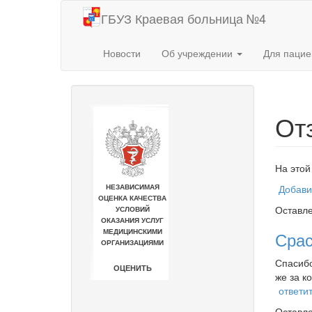
Перейти к основному содержанию
ГБУЗ Краевая больница №4
Новости
Об учреждении
Для паци
От
На этой
Добави
Оставл
Сра
Спасибо
же за ко
ответи
Оставл