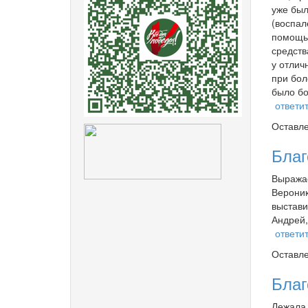
уже был
(воспал
помощь,
средств
у отлич
при бол
было бо
ответи
Оставл
Благ
Выражае
Вероник
выстави
Андрей,
ответи
Оставл
Благ
Лежала 