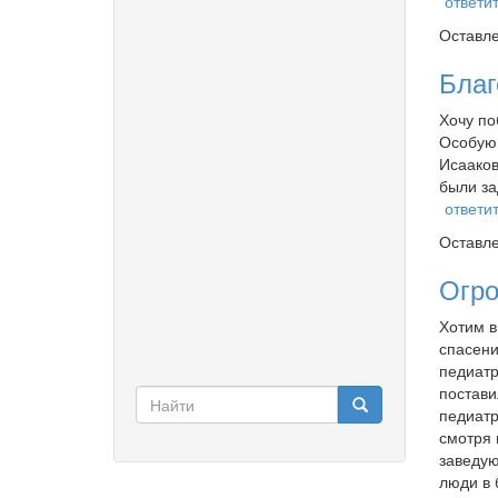
ответи
Оставл
Бла
Хочу по
Особую 
Исааков
были з
ответи
Оставл
Огро
Хотим в
спасени
педиатр
постави
Форма поиска
педиатр
смотря 
Найти
заведую
люди в 