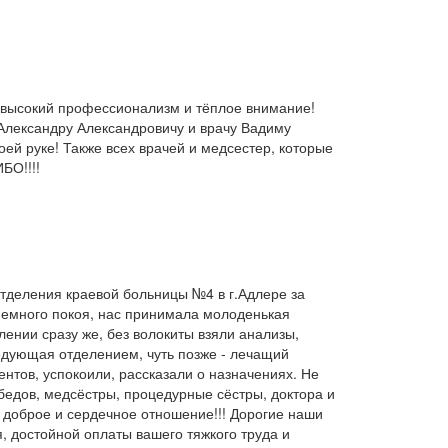
а высокий профессионализм и тёплое внимание!
лександру Александровичу и врачу Вадиму
й руке! Также всех врачей и медсестер, которые
О!!!!
тделения краевой больницы №4 в г.Адлере за
риемного покоя, нас принимала молоденькая
ении сразу же, без волокиты взяли анализы,
едующая отделением, чуть позже - лечащий
нтов, успокоили, рассказали о назначениях. Не
бедов, медсёстры, процедурные сёстры, доктора и
доброе и сердечное отношение!!! Дорогие наши
, достойной оплаты вашего тяжкого труда и