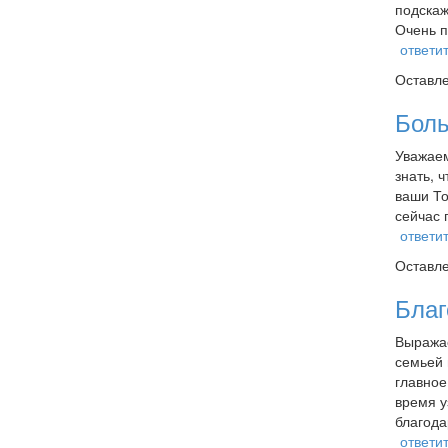
подскаж
Очень п
ответи
Оставл
Боль
Уважаем
знать, 
ваши То
сейчас 
ответи
Оставл
Благ
Выражае
семьей 
главное
время у
благода
ответи