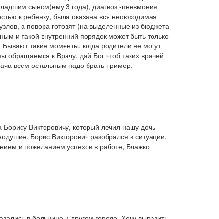
 младшим сыном(ему 3 года), диагноз -пневмония
остью к ребенку, была оказана вся неоюходимая
злов, а повора готовят (на выделенные из бюджета
льным и такой внутренний порядок может быть только
. Бывают такие моменты, когда родители не могут
мы обращаемся к Врачу, дай Бог чтоб таких врачей
ача всем остальным надо брать пример.
 Борису Викторовичу, который лечил нашу дочь
одушие. Борис Викторович разобрался в ситуации,
ением и пожеланием успехов в работе, Блажко
азались в больнице и другом городе. Хочу выразить