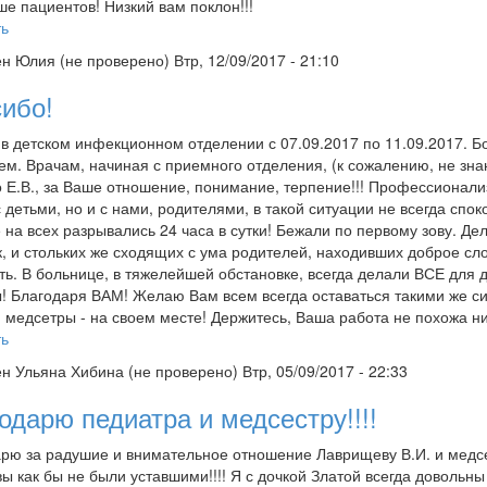
е пациентов! Низкий вам поклон!!!
ть
ен
Юлия (не проверено)
Втр, 12/09/2017 - 21:10
ибо!
в детском инфекционном отделении с 07.09.2017 по 11.09.2017. Бо
ем. Врачам, начиная с приемного отделения, (к сожалению, не з
 Е.В., за Ваше отношение, понимание, терпение!!! Профессионали
с детьми, но и с нами, родителями, в такой ситуации не всегда сп
 на всех разрывались 24 часа в сутки! Бежали по первому зову. Д
, и стольких же сходящих с ума родителей, находивших доброе сл
ть. В больнице, в тяжелейшей обстановке, всегда делали ВСЕ для д
! Благодаря ВАМ! Желаю Вам всем всегда оставаться такими же с
и медсетры - на своем месте! Держитесь, Ваша работа не похожа ни
ть
ен
Ульяна Хибина (не проверено)
Втр, 05/09/2017 - 22:33
одарю педиатра и медсестру!!!!
рю за радушие и внимательное отношение Лаврищеву В.И. и медсе
ы как бы не были уставшими!!!! Я с дочкой Златой всегда довольны