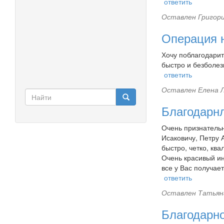
ответить
Оставлен
Григори
Операция 
Хочу поблагодари
быстро и безболез
ответить
Оставлен
Елена Л
Форма
поиска
Благодарн
Найти
Очень признательн
Исаковичу, Петру 
быстро, четко, кв
Очень красивый ин
все у Вас получае
ответить
Оставлен
Татьян
Благодарн