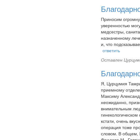
Благодарн
Приносим огромну
уверенностью могу
медсестры, санита
назначенному лече
и, что подсказыва
ответить
Оставлен
Цурцуми
Благодарно
Я, Цурцумия Тамри
приемному отделе
Максиму Александр
неожиданно, призн
внимательным людя
гинекологическом 
кстати, очень вку
операция тоже пр
словом. В общем, 
Фролова М., Гаврил