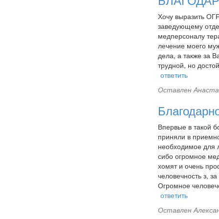
БЛАГОДА
Хочу выразить ОГ
заведующему отде
медперсоналу тера
лечение моего му
дела, а также за 
трудной, но досто
ответить
Оставлен
Анастас
Благодарно
Впервые в такой б
приняли в приемно
необходимое для л
сибо огромное мед
хомят и очень про
человечность з, з
Огромное человеч
ответить
Оставлен
Алексан