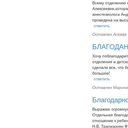
Всему отделению г
Алексеевне,котора
анестезиолога Ан
проведена на выс
ответить
Оставлен
Асеева 
БЛАГОДА
Хочу поблагодари
отделения и детск
сделали все, что 
большое!
ответить
Оставлен
Марина 
Благодарн
Выражаю огромную 
Отдельная благод
отношение к ребен
Н.В, Трапизонян Ф.