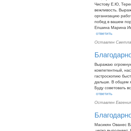
Чистову Е.Ю, Тере
вежливость. Выраж
организацию рабо
побед в вашем пор
Епшина Марина И
ответить
Оставлен
Светла
Благодарн
Выражаю огромную
компетентный, нас
гастроскопию быст
дальше. В общем я
Буду советовать в
ответить
Оставлен
Евгения
Благодарн
Масикян Ованес Вл
,четко выполняет 