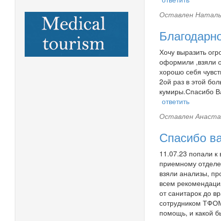
Оставлен
Наталья
Благодарн
Хочу выразить огр
оформили ,взяли о
хорошо себя чувст
2ой раз в этой бо
кумиры.Спасибо В
ответить
Оставлен
Анаста
Спасибо в
11.07.23 попали к
приемному отделе
взяли анализы, пр
всем рекомендация
от санитарок до в
сотрудником ТФОМС
помощь, и какой б