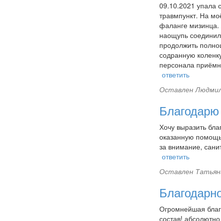
09.10.2021 упала 
травмпункт. На мо
фаланге мизинца.
наощупь соединил 
продолжить полноц
содранную коленку
персонала приёмно
ответить
Оставлен
Людмил
Благодарю
Хочу выразить бла
оказанную помощь
за внимание, сани
ответить
Оставлен
Татьян
Благодарн
Огромнейшая благ
состав! абсолютно