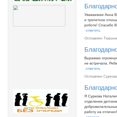
Благодарн
Уважаемая Анна В
и трепетное отнош
роботе! Спасибо В
ответить
Оставлен
Тюрина 
Благодарн
Выражаю огромную
не встречала. Реб
ответить
Оставлен
Суркова
Благодарн
Я Суркова Наталия
отделении детском
доброжелательные.
работу на отлично!
ответить