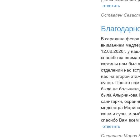
ответить
Оставлен
Севасте
Благодарн
В середине феврал
вниманием медперс
12.02.2020г. у на
спасибо за вниман
картины нам был п
отделении нас вст
нас на второй эта
супер. Просто нам 
была не больница, 
была Алырчикова Н
санитарки, охранн
медсестра Марина.
каши и супы, и ры
спасибо Вам всем 
ответить
Оставлен
Мороз Е