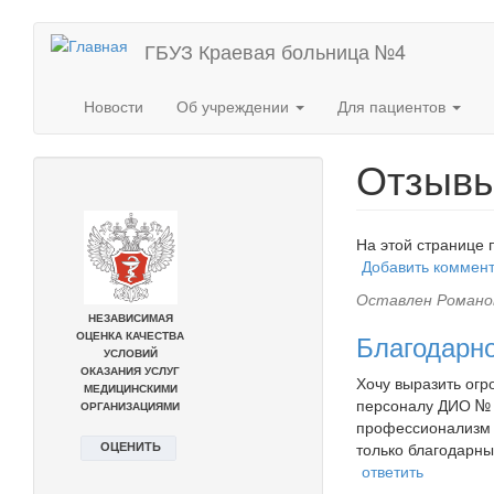
Перейти
ГБУЗ Краевая больница №4
к
основному
содержанию
Новости
Об учреждении
Для пациентов
Отзыв
На этой странице 
Добавить коммен
Оставлен
Романов
Благодарн
Хочу выразить огр
персоналу ДИО № 1
профессионализм в
только благодарны
ответить