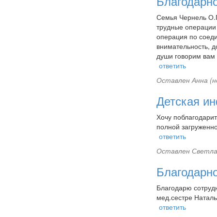
Благодарно
Семья Чернель О.П
трудные операции 
операция по соед
внимательность, д
души говорим вам 
ответить
Оставлен
Анна (н
Детская ин
Хочу поблагодарит
полной загруженнос
ответить
Оставлен
Светла
Благодарно
Благодарю сотруд
мед.сестре Наталь
ответить