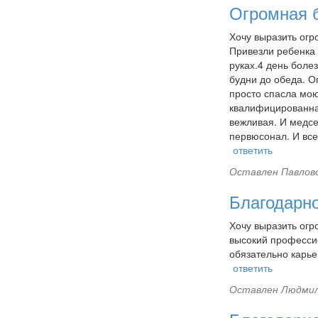
Огромная б
Хочу выразить огр
Привезли ребенка 
руках.4 день болез
будни до обеда. О
просто спасла мою
квалифицированная
вежливая. И медсе
первюсонал. И все
ответить
Оставлен
Павловс
Благодарн
Хочу выразить огр
высокий профессио
обязательно карье
ответить
Оставлен
Людмил