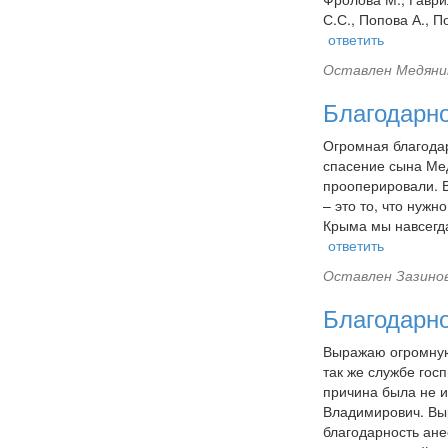
С.С., Попова А., П
ответить
Оставлен
Медяник
Благодарн
Огромная благода
спасение сына Мед
прооперировали. В
– это то, что нужн
Крыма мы навсегд
ответить
Оставлен
Зазинов
Благодарно
Выражаю огромную 
так же службе гос
причина была не и
Владимирович. Вы
благодарность анес