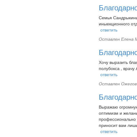
Благодарн
Семья Сандрыкины
иныекционного отд
ответить
Оставлен
Елена М
Благодарн
Хочу выразить бла
полубокса , врачу
ответить
Оставлен
Ожегов 
Благодарн
Выражаю огромную
оптимизм и желани
профессионально 
приносит вам лишь
ответить