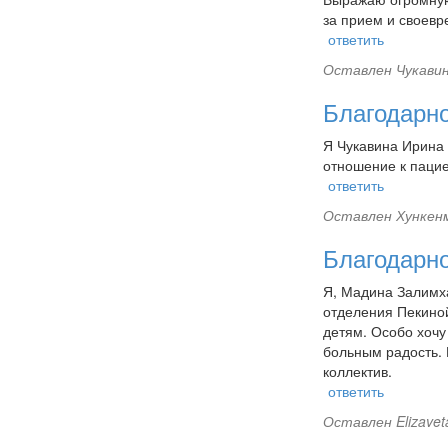
за прием и своевр
ответить
Оставлен
Чукавин
Благодарн
Я Чукавина Ирина 
отношение к пацие
ответить
Оставлен
Хункенм
Благодарн
Я, Мадина Залимха
отделения Пекиной
детям. Особо хочу
больным радость. 
коллектив.
ответить
Оставлен
Elizave