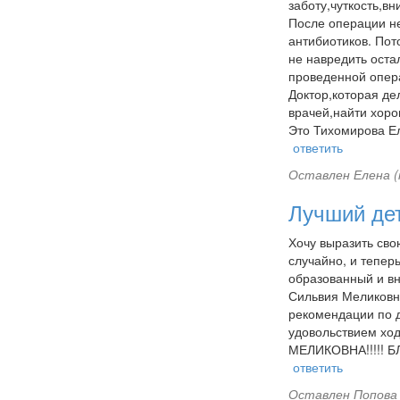
заботу,чуткость,в
После операции не
антибиотиков. Пот
не навредить оста
проведенной опера
Доктор,которая де
врачей,найти хоро
Это Тихомирова Е
ответить
Оставлен
Елена (
Лучший де
Хочу выразить сво
случайно, и тепер
образованный и вн
Сильвия Меликовна
рекомендации по д
удовольствием хо
МЕЛИКОВНА!!!!! 
ответить
Оставлен
Попова 