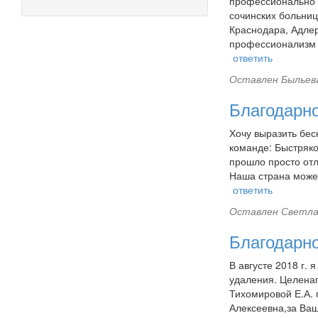
поиска
профессионально в
сочинских больниц
Краснодара, Адлер
профессионализм и
ответить
Оставлен
Быльева
Благодарно
Хочу выразить бес
команде: Быстряко
прошло просто отл
Наша страна может
ответить
Оставлен
Светла
Благодарно
В августе 2018 г.
удаления. Целенап
Тихомировой Е.А. 
Алексеевна,за Ваш