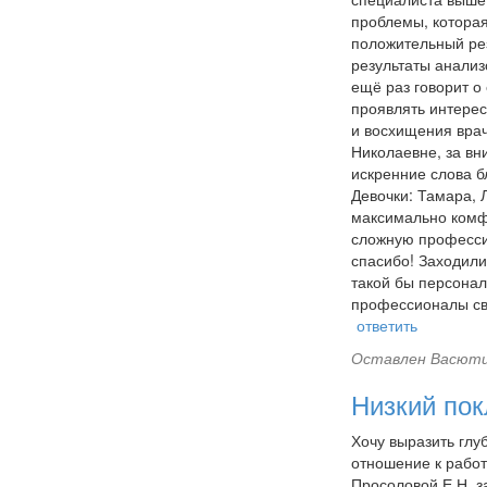
проблемы, которая
положительный рез
результаты анализ
ещё раз говорит о
проявлять интерес
и восхищения врач
Николаевне, за вн
искренние слова б
Девочки: Тамара, 
максимально комфо
сложную профессию
спасибо! Заходили
такой бы персона
профессионалы сво
ответить
Оставлен
Васютин
Низкий пок
Хочу выразить глу
отношение к работ
Просоловой Е.Н.,з