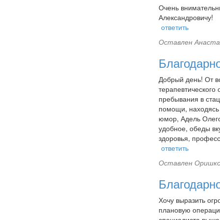
Очень внимательн
Александровичу!
ответить
Оставлен
Анастас
Благодарно
Добрый день! От в
терапевтического
пребывания в стац
помощи, находясь 
юмор, Адель Олего
удобное, обеды вку
здоровья, професс
ответить
Оставлен
Оришко 
Благодарн
Хочу выразить огр
плановую операци
специалиста выше 