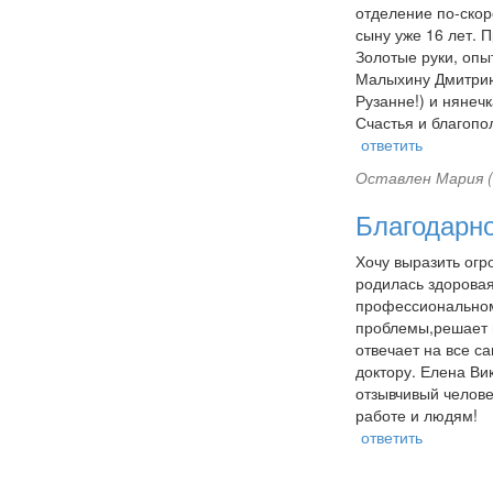
отделение по-скор
сыну уже 16 лет. 
Золотые руки, оп
Малыхину Дмитрию
Рузанне!) и нянечк
Счастья и благопол
ответить
Оставлен
Мария (
Благодарн
Хочу выразить огр
родилась здоровая
профессиональному
проблемы,решает и
‎отвечает на все с
доктору. Елена Ви
отзывчивый челове
работе и людям!
ответить