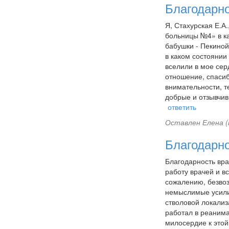
Благодарн
Я, Стахурская Е.А
больницы №4» в ка
бабушки - Пекиной
в каком состоянии
вселили в мое сер
отношение, спасиб
внимательности, т
добрые и отзывчив
ответить
Оставлен
Елена (
Благодарн
Благодарность вра
работу врачей и в
сожалению, безвоз
немыслимые усилия
стволовой локализа
работал в реанима
милосердие к этой