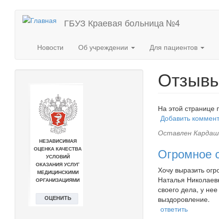
Перейти
ГБУЗ Краевая больница №4
к
основному
содержанию
Новости
Об учреждении
Для пациентов
Отзыв
На этой странице 
Добавить коммен
Оставлен
Кардаш
Огромное 
Хочу выразить огр
Наталья Николаев
своего дела, у нее
выздоровление.
ответить