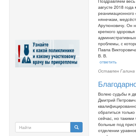
Поздравляем весь 
августе 2018 года
реанимационного о
нянечкам, медсёс
Арутюновичу. Он 
крепкого здоровья
административных 
проблемы, с котор
Павла Викторовича
В. В.
ответить
Оставлен
Галина 
Благодарно
Волею судьбы я дв
Дмитрий Петрович.
квалифицированног
обратиться только 
сейчас, но такими
Форма
больные под прист
отделении уравно
Найти