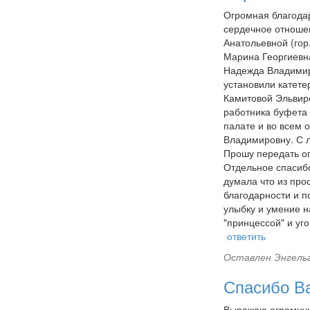
Огромная благода
сердечное отношен
Анатольевной (гор
Марина Георгиевна
Надежда Владимиро
установили катете
Камитовой Эльвире
работника буфета 
палате и во всем 
Владимировну. С л
Прошу передать ог
Отдельное спасибо
думала что из про
благодарности и п
улыбку и умение н
"принцессой" и уг
ответить
Оставлен
Энгельг
Спасибо Ва
Выражаю огромную