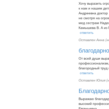
Хочу выразить огр
к нам и нашим дет
Андреевна доктор 
не смотря на огро
мед сестрам Надеж
Камышева В. А из
ответить
Оставлен
Анна (н
благодарно
От всей души выра
профессионализм, 
благородный труд 
ответить
Оставлен
Юлия (н
Благодарн
Выражаю благодарн
высокий профессио
Евгеньевна.