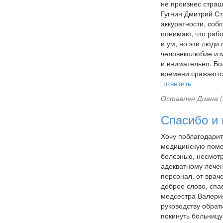
не произнес страш
Гугнин Дмитрий Ст
аккуратности, соб
понимаю, что рабо
и ум, но эти люди
человеколюбие и м
и внимательно. Бо
времени сражаются
ответить
Оставлен
Диана (
Спасибо и 
Хочу поблагодари
медицинскую помощ
болезнью, несмотр
адекватному лечен
персонал, от врач
доброе слово, спа
медсестра Валерия
руководству обрат
покинуть больницу