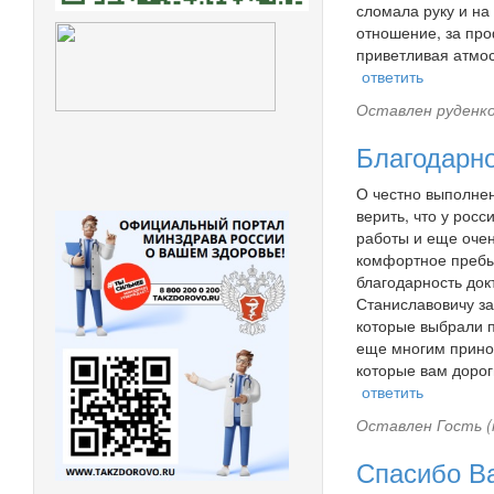
сломала руку и на
отношение, за про
приветливая атмо
ответить
Оставлен
руденко
Благодарно
О честно выполнен
верить, что у рос
работы и еще очен
комфортное пребыв
благодарность до
Станиславовичу за
которые выбрали 
еще многим принос
которые вам дорог
ответить
Оставлен
Гость (
Спасибо Ва