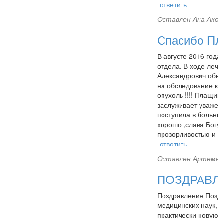
ответить
Оставлен
Aна Ако
Спасибо П
В августе 2016 го
отдела. В ходе ле
Александрович обн
на обследование к
опухоль !!!! Плащ
заслуживает уваже
поступила в больн
хорошо ,слава Бог
прозорливостью и
ответить
Оставлен
Артемье
ПОЗДРАВ
Поздравление Позд
медицинских наук,
практически нову