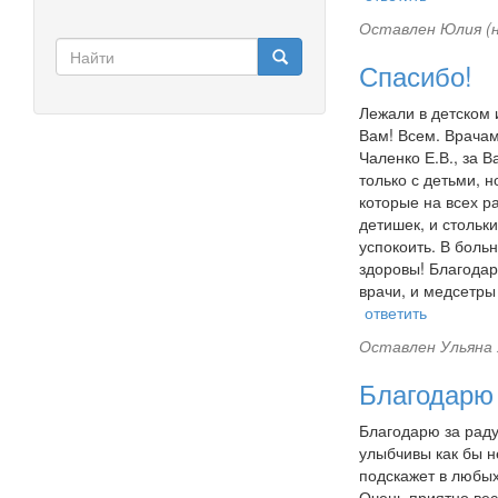
Оставлен
Юлия (н
Форма
Спасибо!
поиска
Найти
Лежали в детском 
Вам! Всем. Врачам
Чаленко Е.В., за 
только с детьми, 
которые на всех р
детишек, и стольк
успокоить. В боль
здоровы! Благодар
врачи, и медсетры
ответить
Оставлен
Ульяна 
Благодарю 
Благодарю за раду
улыбчивы как бы н
подскажет в любых
Очень приятно вест