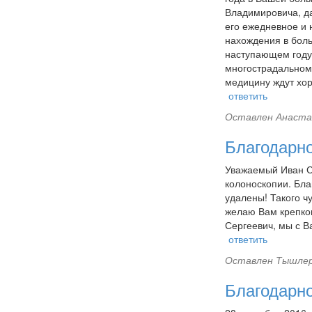
Владимировича, да
его ежедневное и 
нахождения в боль
наступающем году!
многострадальному
медицину ждут хор
ответить
Оставлен
Анаста
Благодарно
Уважаемый Иван Се
колоноскопии. Бла
удалены! Такого ч
желаю Вам крепког
Сергеевич, мы с В
ответить
Оставлен
Тышлер 
Благодарн