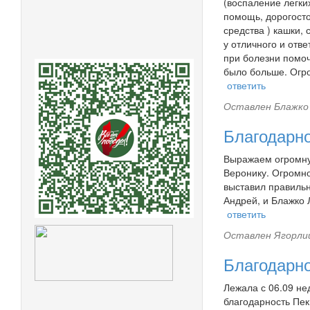
(воспаление легки
помощь, дорогосто
средства ) кашки, 
у отличного и отв
при болезни помоч
было больше. Огр
ответить
Оставлен
Блажко 
Благодарн
Выражаем огромную
Веронику. Огромно
выставил правильн
Андрей, и Блажко 
ответить
Оставлен
Ягорлиц
Благодарн
Лежала с 06.09 не
благодарность Пе