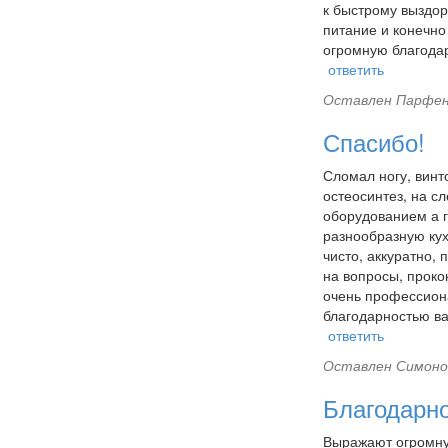
к быстрому выздор
питание и конечно
огромную благодар
ответить
Оставлен
Парфено
Спасибо!
Сломал ногу, винт
остеосинтез, на с
оборудованием а г
разнообразную кух
чисто, аккуратно,
на вопросы, проко
очень профессиона
благодарностью ва
ответить
Оставлен
Симонов
Благодарно
Выражают огромную