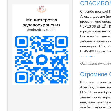
СПАСИБО!
Спасибо врачам! 
Александрович (вр
провели мне опера
ЧЕРЕЗ 38 ДНЕЙ ПОС
городу почти не з
Бог всем больным 
добрая и приятная
операции". Спаси
ВРАЧИ!!! После тр
ответить
Оставлен
Куча Ан
Огромное
Выражаю огромную
Александровне, вр
ГБУЗ Краевой брль
диагноз -ротовиру
пил, практически 
уже был здоров. С