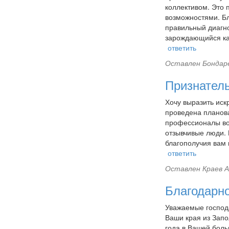
коллективом. Это 
возможностями. Б
правильный диагно
зарождающийся ка
ответить
Оставлен
Бондаре
Признател
Хочу выразить иск
проведена планова
профессионалы во
отзывчивые люди. 
благополучия вам 
ответить
Оставлен
Краев А
Благодарн
Уважаемые господа
Ваши края из Запо
года в Вашей боль