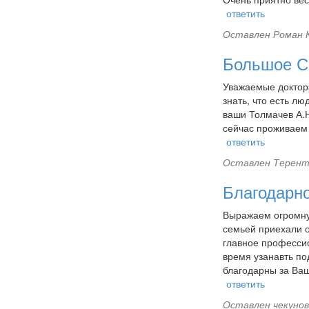
ответить
Оставлен
Роман К
Большое С
Уважаемые доктора
знать, что есть л
ваши Толмачев А.
сейчас проживаем 
ответить
Оставлен
Теренть
Благодарно
Выражаем огромную
семьей приехали о
главное професси
время узанавть п
благодарны за Ваш
ответить
Оставлен
чекунов