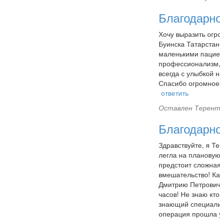
Благодарн
Хочу выразить огр
Буинска Татарстан
маленькими пацие
профессионализм,ч
всегда с улыбкой 
Спасибо огромное 
ответить
Оставлен
Теренть
Благодарн
Здравствуйте, я Т
легла на плановую
предстоит сложная
вмешательство! Ка
Дмитрию Петровичу
часов! Не знаю кт
знающий специалис
операция прошла у