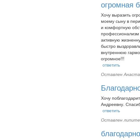
огромная б
Хочу выразить огр
моему сыну в пери
и комфортную обст
профессионализм 
активную жизненн
быстро выздоравли
внутреннюю гармон
огромное!!!
ответить
Оставлен
Анастас
Благодарн
Хочу поблагодарит
Андреевну. Спасиб
ответить
Оставлен
липите
благодарно