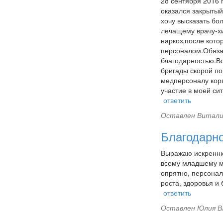
28 сентября 2016 
оказался закрытый
хочу высказать бо
лечащему врачу-хи
наркоз,после кото
персоналом.Обязат
благодарностью.Вс
бригады скорой п
медперсоналу кор
участие в моей си
ответить
Оставлен
Витали
Благодарн
Выражаю искреннюю
всему младшему ме
опрятно, персонал
роста, здоровья и 
ответить
Оставлен
Юлия Вл