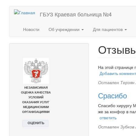
Перейти
ГБУЗ Краевая больница №4
к
основному
содержанию
Новости
Об учреждении
Для пациентов
Отзыв
На этой странице 
Добавить коммен
Оставлен
Терзян 
Срасибо
Спасибо хирургу М
же за конфор в пала
ответить
Оставлен
Зубков 