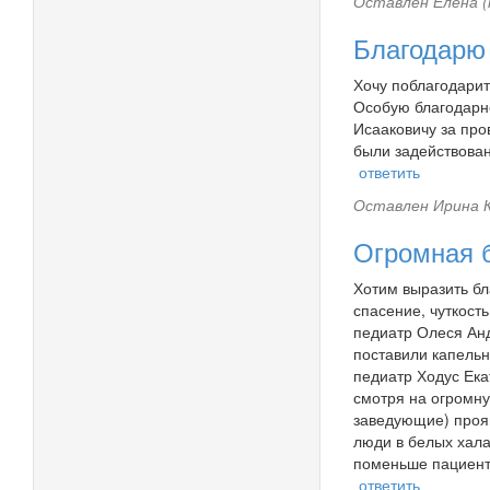
Оставлен
Елена (
Благодарю
Хочу поблагодарит
Особую благодарн
Исааковичу за про
были задействов
ответить
Оставлен
Ирина К
Огромная б
Хотим выразить бл
спасение, чуткост
педиатр Олеся Анд
поставили капельн
педиатр Ходус Ека
смотря на огромну
заведующие) проя
люди в белых хала
поменьше пациенто
ответить