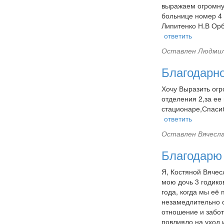
выражаем огромну
больнице номер 4
Липитенко Н.В Орб
ответить
Оставлен
Людмил
Благодарн
Хочу Выразить огр
отделения 2,за ее
стационаре,Спасиб
ответить
Оставлен
Вячесла
Благодарю
Я, Костяной Вячес
мою дочь 3 годико
года, когда мы её
незамедлительно 
отношение и забот
повлияло на уход 