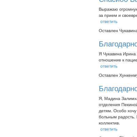
Выражаю огромную
за прием и своевр
ответить
Оставлен
Чукавина
Благодарн
Я Чукавина Ирина 
отношение к пацие
ответить
Оставлен
Хункенму
Благодарн
Я, Мадина Залимха
отделения Пекиной
детям. Особо хочу
больным радость. 
коллектив.
ответить