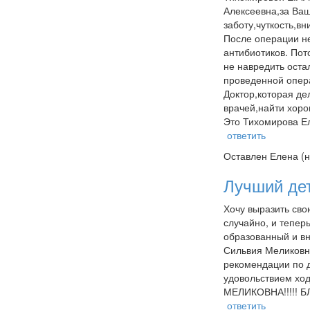
Алексеевна,за Ваш
заботу,чуткость,в
После операции не
антибиотиков. Пот
не навредить оста
проведенной опера
Доктор,которая де
врачей,найти хоро
Это Тихомирова Е
ответить
Оставлен
Елена (н
Лучший де
Хочу выразить сво
случайно, и тепер
образованный и вн
Сильвия Меликовна
рекомендации по д
удовольствием хо
МЕЛИКОВНА!!!!! 
ответить