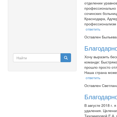
отделении уравно
профессионально в
сочинских больниц
Краснодара, Адлер
профессионализм и
ответить
Оставлен
Быльева 
Благодарно
Хочу выразить бес
Форма поиска
команде: Быстряко
Найти
прошло просто отл
Наша страна может
ответить
Оставлен
Светлана
Благодарно
В августе 2018 г.
удаления. Целенап
Тихомировой Е.А. 