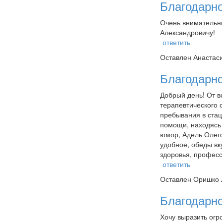
Благодарн
Очень внимательн
Александровичу!
ответить
Оставлен
Анастаси
Благодарно
Добрый день! От в
терапевтического
пребывания в стац
помощи, находясь 
юмор, Адель Олего
удобное, обеды вку
здоровья, професс
ответить
Оставлен
Оришко Л
Благодарн
Хочу выразить огр