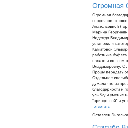
Огромная б
Огромная благода
сердечное отношен
Анатольевной (гор
Марина Георгиевна
Надежда Владимиро
установили катете
Камитовой Эльвире
работника буфета 
палате и во всем 
Владимировну. С л
Прошу передать ог
Отдельное спасибо
думала что из про
благодарности и п
улыбку и умение н
"принцессой" и уг
ответить
Оставлен
Энгельга
Спасибо Ва