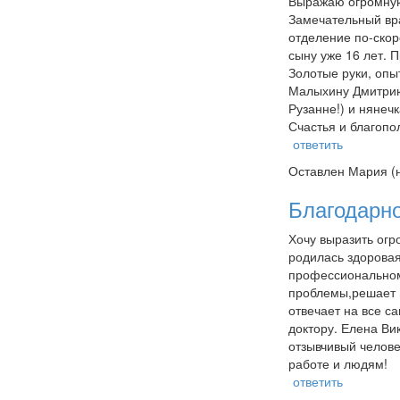
Выражаю огромную 
Замечательный вра
отделение по-скор
сыну уже 16 лет. 
Золотые руки, оп
Малыхину Дмитрию
Рузанне!) и нянечк
Счастья и благопол
ответить
Оставлен
Мария (
Благодарн
Хочу выразить огр
родилась здоровая
профессиональному
проблемы,решает и
‎отвечает на все с
доктору. Елена Ви
отзывчивый челове
работе и людям!
ответить