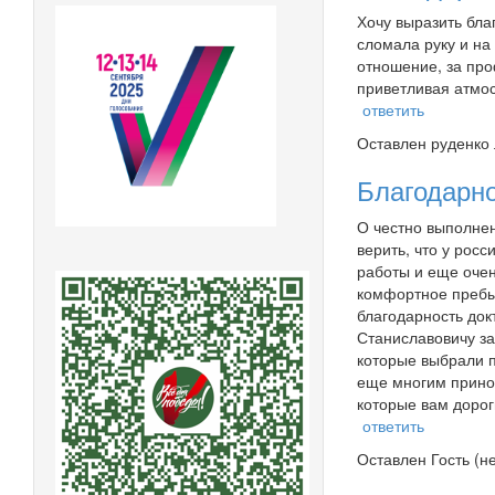
Хочу выразить бла
сломала руку и на
отношение, за про
приветливая атмо
ответить
Оставлен
руденко 
Благодарно
О честно выполнен
верить, что у рос
работы и еще очен
комфортное пребыв
благодарность до
Станиславовичу за
которые выбрали 
еще многим принос
которые вам дорог
ответить
Оставлен
Гость (н