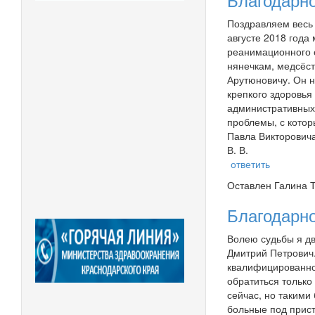
Благодарн
Поздравляем весь 
августе 2018 года
реанимационного о
нянечкам, медсёс
Арутюновичу. Он 
крепкого здоровья
административных 
проблемы, с котор
Павла Викторовича
В. В.
ответить
Оставлен
Галина Т
Благодарно
Волею судьбы я дв
Дмитрий Петрович.
квалифицированног
обратиться только 
сейчас, но такими
больные под прист