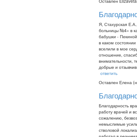
Оставлен
Elizavet
Благодарн
Я, Стахурская Е.А
больницы №4» в ка
бабушки - Пекиной
в каком состоянии
вселили в мое сер
отношение, спасиб
внимательности, т
добрые и отзывчив
ответить
Оставлен
Елена (н
Благодарн
Благодарность вра
работу врачей и в
сожалению, безвоз
немыслимые усилия
стволовой локализа
работал в реанима