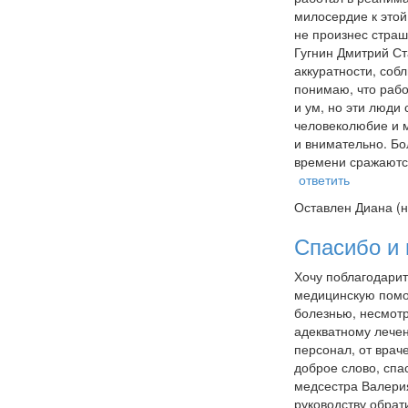
милосердие к этой
не произнес страш
Гугнин Дмитрий Ст
аккуратности, соб
понимаю, что рабо
и ум, но эти люди
человеколюбие и м
и внимательно. Бо
времени сражаются
ответить
Оставлен
Диана (н
Спасибо и 
Хочу поблагодари
медицинскую помощ
болезнью, несмотр
адекватному лечен
персонал, от врач
доброе слово, спа
медсестра Валерия
руководству обрат