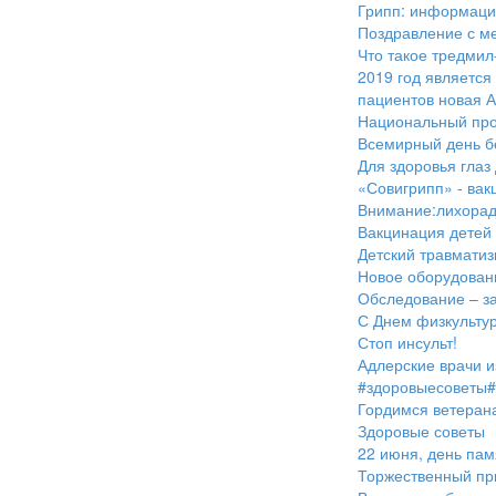
Грипп: информация
Поздравление с м
Что такое тредмил
2019 год является
пациентов новая А
Национальный про
Всемирный день б
Для здоровья глаз
«Совигрипп» - вак
Внимание:лихорад
Вакцинация детей
Детский травматиз
Новое оборудовани
Обследование – за
С Днем физкультур
Стоп инсульт!
Адлерские врачи и
#здоровыесоветы# 
Гордимся ветеран
Здоровые советы
22 июня, день пам
Торжественный при