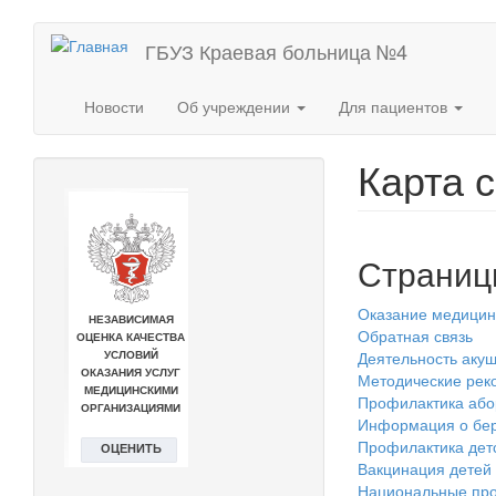
Перейти
ГБУЗ Краевая больница №4
к
основному
содержанию
Новости
Об учреждении
Для пациентов
Карта 
Страниц
Оказание медицин
Обратная связь
Деятельность акуш
Методические реко
Профилактика або
Информация о бе
Профилактика дет
Вакцинация детей
Национальные про