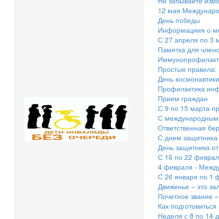
Не забывайте изм
12 мая Междунаро
День победы
Информациия о ме
С 27 апреля по 3 
Памятка для член
Иммунопрофилакти
Простые правила: 
День космонавтики
Профилактика инф
Прием граждан
С 9 по 15 марта п
С международным
Ответственная бе
С днем защитника 
День защитника от
С 16 по 22 феврал
4 февраля - Между
С 26 января по 1
Движенье – это зал
Почетное звание «
Как подготовиться
Неделя с 8 по 14