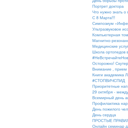
День борьбы проти
Портрет доктора
Что нужно знать о
С 8 Марта!!!
Симпозиум «Инфек
Ультразвуковое ис
Компьютерная то
Магнитно-резонан
Медицинские услуг
Школа ортопедов 
#НеВстречайтеНо
Осторожно! Скутер
Внимание , прием
Книги академика Л
#СТОПВИЧСПИД
Приоритетные нап
29 октября - межд
Всемирный день а
Профилактика нар
День пожилого чел
День сердца
ПРОСТЫЕ ПРАВИ
Онлайн семинар д