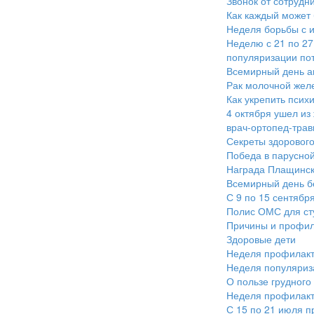
Звонок от сотрудн
Как каждый может 
Неделя борьбы с 
Неделю с 21 по 2
популяризации по
Всемирный день а
Рак молочной жел
Как укрепить псих
4 октября ушел из
врач-ортопед-трав
Секреты здорового
Победа в парусной
Награда Плащинск
Всемирный день бе
С 9 по 15 сентябр
Полис ОМС для ст
Причины и профил
Здоровые дети
Неделя профилакти
Неделя популяриза
О пользе грудного
Неделя профилакт
С 15 по 21 июля п