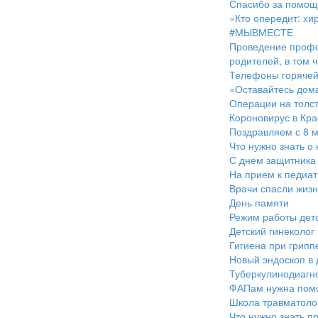
Спасибо за помощ
«Кто опередит: хи
#МЫВМЕСТЕ
Проведение профос
родителей, в том ч
Телефоны горячей
«Оставайтесь дома
Операции на толс
Короновирус в Кр
Поздравляем с 8 м
Что нужно знать о
С днем защитника 
На прием к педиат
Врачи спасли жизн
День памяти
Режим работы дет
Детский гинеколог
Гигиена при грипп
Новый эндоскоп в 
Туберкулинодиагно
ФАПам нужна пом
Школа травматоло
Что нужно знать пр