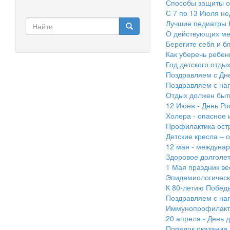
Способы защиты о
С 7 по 13 Июля не
Форма
Лучшие педиатры 
О действующих ме
поиска
Найти
Берегите себя и бл
Как уберечь ребен
Год детского отды
Поздравляем с Дн
Поздравляем с на
Отдых должен быт
12 Июня - День Ро
Холера - опасное
Профилактика ост
Детские кресла – 
12 мая - междуна
Здоровое долголе
1 Мая праздник ве
Эпидемиологическ
К 80-летию Побед
Поздравляем с наг
Иммунопрофилакти
20 апреля - День 
Порядок оказания