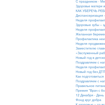
C праздником - М
Здоровье матери и
КАК УБЕРЕЧЬ РЕ
Диспансеризация –
Неделя профилакт
Здоровые зубы – 
Неделя профилакт
Желанная береме
Профилактика неи
Неделя продвижени
Заместителю глав
«Заслуженный раб
Новый год в детск
Поздравляем с наг
Неделя профилакти
Новый год без ДТ
Как подготовиться
Поздравляем с наг
Правильное питани
Премия "Врач с бо
12 Декабря - День
Фонд круг добра
К здоровью – со в