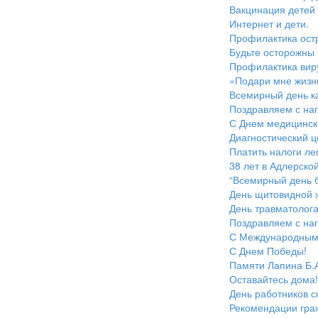
Вакцинация детей 
Интернет и дети.
Профилактика ост
Будьте осторожны 
Профилактика виру
«Подари мне жизн
Всемирный день к
Поздравляем с на
С Днем медицинско
Диагностический ц
Платить налоги ле
38 лет в Адлерско
“Всемирный день б
День щитовидной 
День травматолог
Поздравляем с наг
С Международным 
С Днем Победы!
Памяти Лапина Б.
Оставайтесь дома!
День работников 
Рекомендации гра