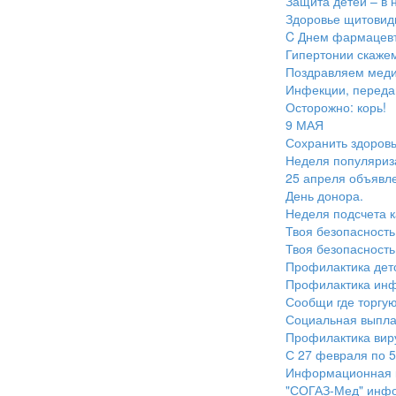
Защита детей – в 
Здоровье щитовид
C Днем фармацевт
Гипертонии скажем
Поздравляем меди
Инфекции, перед
Осторожно: корь!
9 МАЯ
Сохранить здоровь
Неделя популяриза
25 апреля объявл
День донора.
Неделя подсчета 
Твоя безопасность
Твоя безопасность
Профилактика дет
Профилактика инф
Сообщи где торгую
Социальная выпла
Профилактика виру
С 27 февраля по 5
Информационная к
"СОГАЗ-Мед" инфо