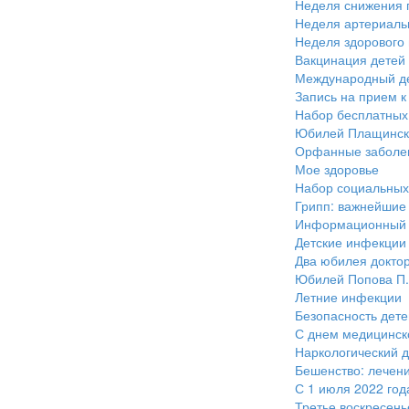
Неделя снижения 
Неделя артериаль
Неделя здорового
Вакцинация детей 
Международный де
Запись на прием к
Набор бесплатных
Юбилей Плащински
Орфанные заболев
Мое здоровье
Набор социальных 
Грипп: важнейшие
Информационный м
Детские инфекции
Два юбилея доктор
Юбилей Попова П.В
Летние инфекции
Безопасность дете
С днем медицинско
Наркологический 
Бешенство: лечени
С 1 июля 2022 го
Третье воскресен