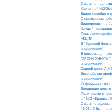
Открытие педиатри
Кирпичной №2/2(н
Видео-пособие о 
С праздником поб
Видеоролики по б
Каждый гражданин 
Повышение профес
АКЦИЯ
В " Краевой больн
информации)
В повестке дня ви
"УРОКИ ЗАБОТЫ" м
информации)
Свиной грипп А(H
Европейская профе
информации)
Информация для п
Внедрение нового 
Политравма с пер
в ГБУЗ «Краевая 
Открытие эндоско
16.08.15 Был пров