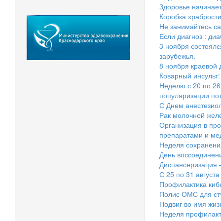
Здоровье начинает
Коробка храброст
Не занимайтесь с
Если диагноз : диа
3 ноября состоялс
зарубежья.
8 ноября краевой 
Коварный инсульт:
Неделю с 20 по 2
популяризации по
С Днем анестезиол
Рак молочной жел
Организация в про
препаратами и ме
Неделя сохранения
День воссоединени
Диспансеризация –
С 25 по 31 август
Профилактика киб
Полис ОМС для ст
Подвиг во имя жиз
Неделя профилакт