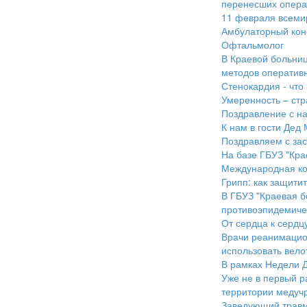
перенесших опера
11 февраля всеми
Амбулаторный кон
Офтальмолог
В Краевой больни
методов оператив
Стенокардия - что 
Умеренность – стр
Поздравление с н
К нам в гости Дед
Поздравляем с за
На базе ГБУЗ "Кр
Международная ко
Грипп: как защитит
В ГБУЗ "Краевая 
противоэпидемиче
От сердца к сердц
Врачи реанимацио
использовать вело
В рамках Недели 
Уже не в первый р
территории медуч
Заведующий травм