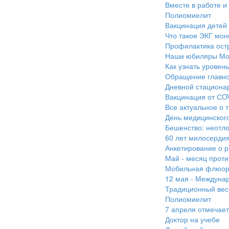
Вместе в работе и 
Полиомиелит
Вакцинация детей 
Что такое ЭКГ мон
Профилактика ост
Наши юбиляры Мои
Как узнать уровен
Обращение главно
Дневной стациона
Вакцинация от СO
Все актуальное о 
День медицинског
Бешенство: неотл
60 лет милосерди
Анкетирование о р
Май - месяц проти
Мобильная флюор
12 мая - Междуна
Традиционный вес
Полиомиелит
7 апреля отмечае
Доктор на учебе