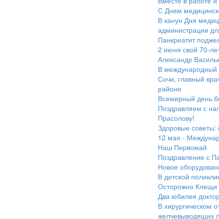
Вместе в работе и 
С Днем медицинско
В канун Дня медиц
администрации дл
Панкреатит подже
2 июня свой 70-ле
Александр Василь
В международный 
Сочи, главный вра
районе
Всемирный день б
Поздравляем с наг
Прасолову!
Здоровые советы: 
12 мая - Междуна
Наш Первомай
Поздравление с Па
Новое оборудован
В детской поликл
Осторожно Клещи
Два юбилея докто
В хирургическом о
желчевыводящих п