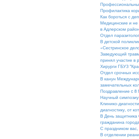
Профессиональный
Профилактика кор
Как бороться с де
Медицинские и не 
в Адлерском район
Отдел паразитолог
В детской поликли
«Сестринское дело
Заведующий травм
принял участие в 
Хирурги ГБУЗ "Кр
Отдел срочных исс
В канун Междунаро
замечательных ко
Поздравление c 8
Научный симпозиу
Клинико-диагност
диагностику, от к
В День защитника 
гражданина города
С праздником вас
В отделении реан